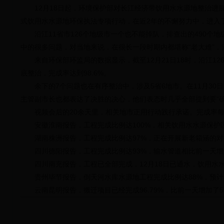
12月18日起，环境保护部对长江经济带饮用水水源地整治进
式饮用水水源地环保执法专项行动，在近2年的不懈努力中，进入
沿江11省市126个地级市一个也不能掉队，排查出的490
中的很多问题，对当地来说，在很长一段时期内都堪称“老大难”
来自环保部环监局的数据显示，截至12月21日18时，沿江12
底整治，完成率达到98.6%。
余下的7个问题也在有序整治中，涉及5省6地市。在11月3
主管副市长也都表达了决胜的决心，他们表态时几乎全部提到要“确
视频会后的20余天里，相关地市正用行动践行承诺。完成率
安徽淮南报告，工程完成比例达100%，相关饮用水水源保护
湖南株洲报告，工程完成比例达97%，正在开展新老箱涵的对
四川德阳报告，工程完成比例达93%，输水管道相比前一天增
四川南充报告，工程已全部完成，12月18日已通水，饮用水
贵州毕节报告，倒天河水库水源地工程完成比例达88%，预计
云南昆明报告，搬迁项目已经完成96.79%，比前一天增加了5