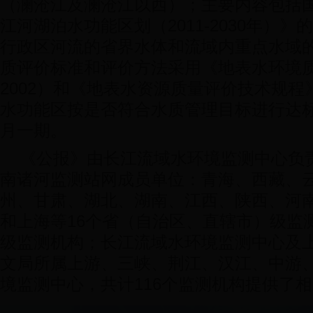
（澜沧江及澜沧江以西）；主要内容包括
江河湖泊水功能区划（2011-2030年）
行政区河流的省界水体和流域内重点水域
质评价标准和评价方法采用《地表水环境质量
2002）和《地表水资源质量评价技术规程》（
水功能区按是否符合水质管理目标进行达
月一期。
《公报》由长江流域水环境监测中心负
南诸河监测站网成员单位：青海、西藏、
州、甘肃、湖北、湖南、江西、陕西、河
和上海等16个省（自治区、直辖市）级监
级监测机构；长江流域水环境监测中心及
文局所属上游、三峡、荆江、汉江、中游
境监测中心，共计116个监测机构提供了