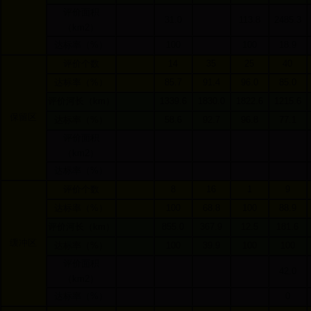
评价面积
31.0
113.8
2485.3
（
km2
）
达标率（
%
）
100
100
18.9
评价个数
14
35
25
40
达标率（
%
）
85.7
91.4
96.0
85.0
评价河长（
km
）
1339.6
1830.0
1822.6
1215.6
保留区
达标率（
%
）
58.6
92.7
96.8
77.1
评价面积
（
km2
）
达标率（
%
）
评价个数
8
16
1
9
达标率（
%
）
100
68.8
100
88.9
评价河长（
km
）
855.0
367.9
12.5
181.6
缓冲区
达标率（
%
）
100
39.9
100
100
评价面积
42.0
（
km2
）
达标率（
%
）
0