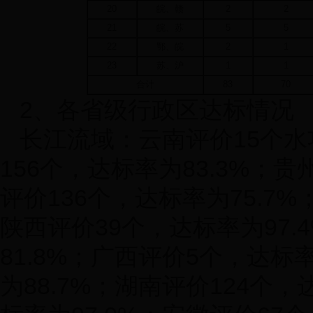
20
皖、赣
2
2
21
皖、苏
5
5
22
鄂、皖
2
1
23
苏、沪
1
1
合计
83
70
2
、各省级行政区达标情况
长江流域：云南评价
15
个水
156
个，达标率为
83.3%
；贵
评价
136
个，达标率为
75.7%
陕西评价
39
个，达标率为
97.
81.8%
；广西评价
5
个，达标
为
88.7%
；湖南评价
124
个，