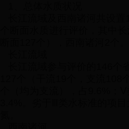
1
、总体水质状况
长江流域及西南诸河共设置
个断面水质进行评价，其中长
断面
127
个），西南诸河
2
个
长江流域
长江流域参与评价的
146
个
127
个（干流
19
个，支流
108
个（均为支流），占
9.6%
；Ⅴ
3.4%
。劣于Ⅲ类水标准的项目
氮。
西南诸河