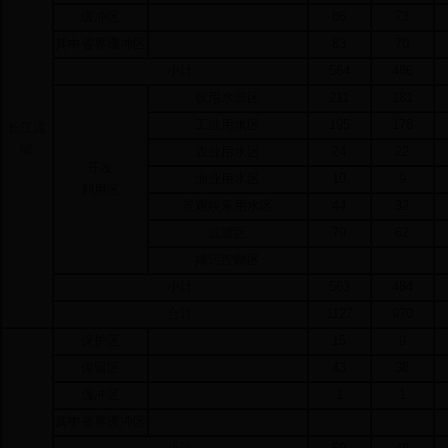
缓冲区
86
73
其中省界缓冲区
83
70
小计
564
486
饮用水源区
211
181
工业用水区
195
178
长江流
域
农业用水区
24
22
开发
渔业用水区
10
9
利用区
景观娱乐用水区
44
32
过渡区
79
62
排污控制区
小计
563
484
合计
1127
970
保护区
15
9
保留区
43
38
缓冲区
1
1
其中省界缓冲区