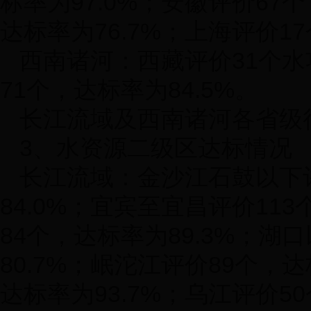
标率为
97.0%
；安徽评价
67
个
达标率为
76.7%
；上海评价
17
西南诸河：西藏评价
31
个水
71
个，达标率为
84.5%
。
长江流域及西南诸河各省级
3
、水资源二级区达标情况
长江流域：金沙江石鼓以下
84.0%
；宜宾至宜昌评价
113
84
个，达标率为
89.3%
；湖口
80.7%
；岷沱江评价
89
个，达
达标率为
93.7%
；乌江评价
50