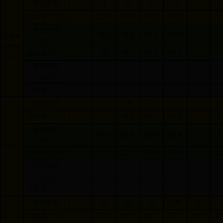
评价个数
1
8
5
15
达标率（
%
）
100
75.0
60.0
80.0
评价河长
35.0
70.9
53.0
286.9
景观娱
（
km
）
乐用水
达标率（
%
）
100
66.1
52.8
81.4
区
评价面积
（
km2
）
达标率（
%
）
评价个数
1
16
7
6
达标率（
%
）
0
68.8
85.7
50.0
1
评价河长
47.0
82.8
125.0
51.4
5
（
km
）
过渡区
达标率（
%
）
0
73.7
93.8
79.8
1
评价面积
（
km2
）
达标率（
%
）
评价个数
15
156
59
136
10
3
达标率（
%
）
53.3
83.3
88.1
75.7
90.0
97