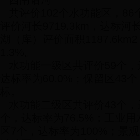
共评价
102
个水功能区，
86
评价河长
9719.3km
，达标河
湖（库）评价面积
1187.6km
2
1.3%
。
水功能一级区共评价
59
个，
达标率为
60.0%
；保留区
43
个
标。
水功能二级区共评价
43
个，
个，达标率为
76.5%
；工业用
区
7
个，达标率为
100%
；景观