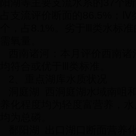
阳湖等主要支流水系的
37
个断
占支流评价断面的
86.5%
；Ⅳ
个，占
8.1%
。劣于Ⅲ类水标准
需氧量。
西南诸河：本月评价西南诸
均符合或优于Ⅲ类标准。
2
、重点湖库水质状况
洞庭湖
西洞庭湖水域南咀
养化程度均为轻度富营养，水
均为总磷。
鄱阳湖
出口湖口断面营养化