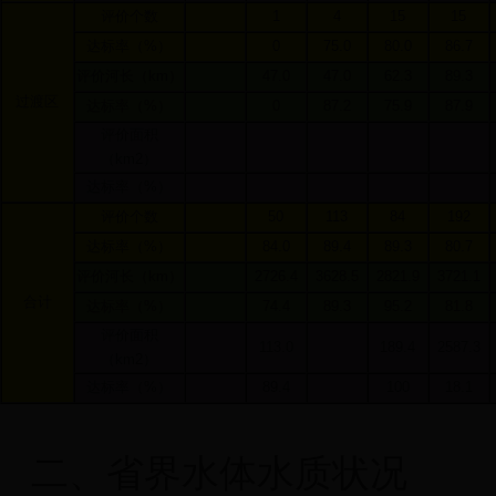
评价个数
1
4
15
15
达标率（
%
）
0
75.0
80.0
86.7
评价河长（
km
）
47.0
47.0
62.3
89.3
过渡区
达标率（
%
）
0
87.2
75.9
87.9
评价面积
（
km2
）
达标率（
%
）
评价个数
50
113
84
192
达标率（
%
）
84.0
89.4
89.3
80.7
评价河长（
km
）
2726.4
3628.5
2821.9
3721.1
合计
达标率（
%
）
74.4
89.3
95.2
81.8
评价面积
113.0
189.4
2587.3
（
km2
）
达标率（
%
）
89.4
100
18.1
二、省界水体水质状况