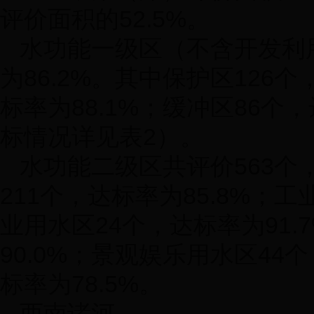
评价面积的
52.5%
。
水功能一级区（不含开发利
为
86.2%
。其中保护区
126
个
标率为
88.1%
；缓冲区
86
个，
标情况详见表
2
）。
水功能二级区共评价
563
个
211
个，达标率为
85.8%
；工
业用水区
24
个，达标率为
91.
90.0%
；景观娱乐用水区
44
个
标率为
78.5%
。
西南诸河