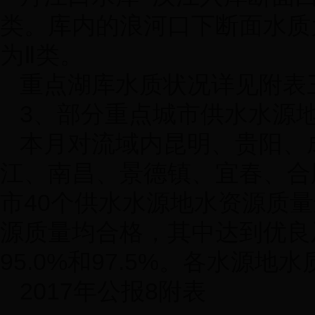
类。库内的浪河口下断面水质
为Ⅱ类。
重点湖库水质状况详见附表
3
、部分重点城市供水水源
本月对流域内昆明、贵阳、
江、南昌、景德镇、宜春、合
市
40
个供水水源地水资源质量
源质量均合格，其中达到优良
95.0%
和
97.5%
。各水源地水
2017年公报8附表