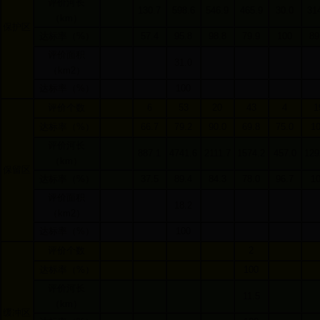
评价河长
130.7
598.6
546.9
465.9
30.0
31
（
km
）
保护区
达标率（
%
）
57.4
95.8
98.8
79.9
100
89
评价面积
31.0
（
km2
）
达标率（
%
）
100
评价个数
6
53
20
43
4
1
达标率（
%
）
66.7
79.2
90.0
69.8
75.0
1
评价河长
887.1
4741.6
2111.7
1574.2
457.0
129
（
km
）
保留区
达标率（
%
）
37.5
89.4
84.3
78.0
96.7
1
评价面积
18.2
（
km2
）
达标率（
%
）
100
评价个数
2
达标率（
%
）
100
评价河长
11.5
（
km
）
缓冲区