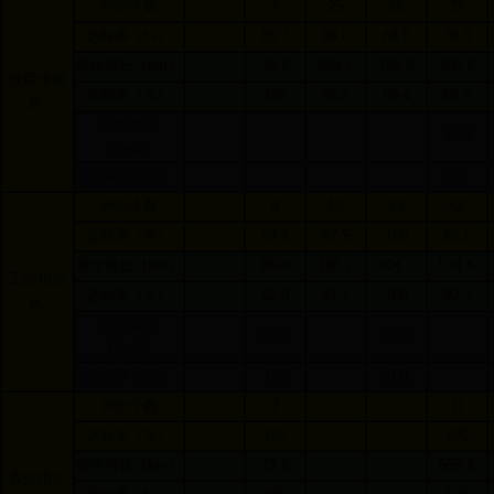
评价个数
7
25
16
37
达标率（
%
）
85.7
96.0
68.8
70.3
评价河长（
km
）
36.5
283.1
155.0
280.5
饮用水源
达标率（
%
）
100
96.5
59.4
68.6
区
评价面积
45.0
（
km2
）
达标率（
%
）
0.0
评价个数
9
16
13
42
达标率（
%
）
88.9
87.5
100
88.1
评价河长（
km
）
89.0
196.7
104.2
574.5
工业用水
达标率（
%
）
62.9
91.1
100
90.3
区
评价面积
70.0
75.6
（
km2
）
达标率（
%
）
100
100
评价个数
2
11
达标率（
%
）
100
100
评价河长（
km
）
73.6
559.2
农业用水