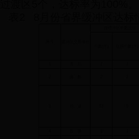
过渡区
5
个，达标率为
100%
。
表
2 8
月份省界缓冲区达标
按缓冲区个数统计
序号
缓冲区交界省份
个数
(
个
)
达标个数
(
个
)
1
滇、川
7
7
2
滇、黔
2
2
3
川、渝
13
8
4
甘、陕
3
3