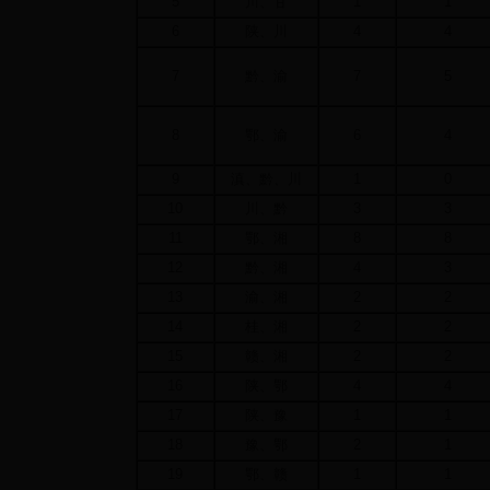
5
川、甘
1
1
6
陕、川
4
4
7
黔、渝
7
5
8
鄂、渝
6
4
9
滇、黔、川
1
0
10
川、黔
3
3
11
鄂、湘
8
8
12
黔、湘
4
3
13
渝、湘
2
2
14
桂、湘
2
2
15
赣、湘
2
2
16
陕、鄂
4
4
17
陕、豫
1
1
18
豫、鄂
2
1
19
鄂、赣
1
1