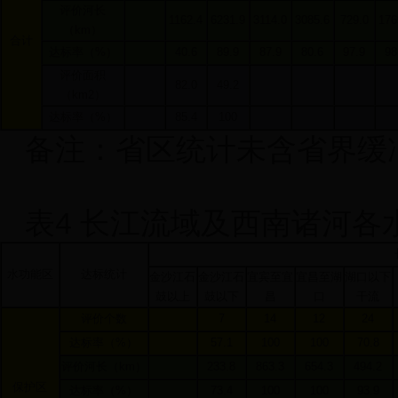
评价河长
1162.4
6231.9
3114.0
3085.6
729.0
176
（
km
）
合计
达标率（
%
）
40.6
89.9
87.9
80.6
97.9
98
评价面积
82.0
49.2
（
km2
）
达标率（
%
）
85.4
100
备注：省区统计未含省界缓
表
4
长江流域及西南诸河各
水功能区
达标统计
金沙江石
金沙江石
宜宾至宜
宜昌至湖
湖口以下
鼓以上
鼓以下
昌
口
干流
评价个数
7
14
12
24
达标率（
%
）
57.1
100
100
70.8
评价河长（
km
）
233.8
863.3
654.3
494.2
保护区
达标率（
%
）
73.4
100
100
93.9