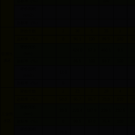
达标率（
%
）
100
评价面积
（
km2
）
达标率（
%
）
评价个数
1
36
5
38
1
达标率（
%
）
0
86.1
100
89.5
100
1
评价河长
424.0
57.3
450.1
9.5
11
（
km
）
饮用水
源区
达标率（
%
）
86.5
100
93.7
100
1
评价面积
12.0
（
km2
）
达标率（
%
）
0
评价个数
2
23
7
20
4
1
达标率（
%
）
50.0
95.7
85.7
70.0
100
1
评价河长
33.0
220.4
187.9
239.1
232.5
13
（
km
）
工业用
水区
达标率（
%
）
0
99.5
97.0
75.4
100
1
评价面积
70.0