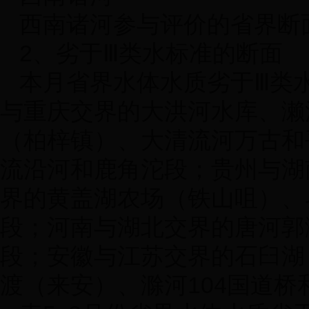
西南诸河参与评价的省界断
2
、劣于Ⅲ类水标准的断面
本月省界水体水质劣于Ⅲ类
与重庆交界的大洪河水库、濑
（柏梓镇）、大清流河万古和
流沿河和鹿角沱段；贵州与湖
界的黄盖湖农场（铁山咀）、
段；河南与湖北交界的唐河郭
段；安徽与江苏交界的石臼湖
渡（来安）、滁河
104
国道桥