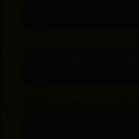
达标率（
%
）
100
100
区
评价面积
（
km2
）
达标率（
%
）
评价个数
1
5
达标率（
%
）
100
80.0
评价河长（
km
）
16.9
49.6
渔业用水
达标率（
%
）
100
80.6
区
评价面积
（
km2
）
达标率（
%
）
评价个数
1
3
2
9
达标率（
%
）
100
100
100
55.6
评价河长（
km
）
35.0
40.5
11.0
276.6
景观娱乐
达标率（
%
）
100
100
100
26.2
用水区
评价面积
15.0
（
km2
）
达标率（
%
）
0.0