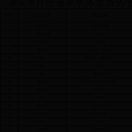
表
5 8
月份省界水体水质劣
序号
河流
/
湖库
断面名称
1
大洪河
大洪河水库
2
大清流河
万古
3
大清流河
平坦镇
4
濑溪河
分水村（石河）
5
琼江
崇龛镇（柏梓镇）
6
乌江
沿河
7
乌江
鹿角沱
8
黄盖湖
黄盖湖农场（铁山咀）
9
洞庭湖
城陵矶
10
舞水
崇滩
11
界溪河
界溪河
12
牛浪湖
牛浪湖
13
唐河
郭滩
14
龙感湖
龙感湖农场