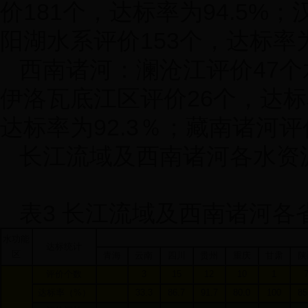
价
181
个，达标率为
94.5%
；
阳湖水系评价
153
个，达标率
西南诸河：澜沧江评价
47
个
伊洛瓦底江区评价
26
个，达标
达标率为
92.3
％；藏南诸河评
长江流域及西南诸河各水资
表
3
长江流域及西南诸河各
水功能
达标统计
区
青海
云南
四川
贵州
重庆
甘肃
陕
评价个数
3
15
12
10
1
达标率（
%
）
33.3
86.7
91.7
80.0
100
85