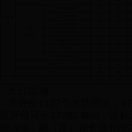
小计
59
48
饮用水源区
17
13
工业用水区
4
4
西南诸
河
农业用水区
7
7
开发
渔业用水区
利用区
景观娱乐用水区
10
9
过渡区
5
5
排污控制区
小计
43
38
合计
102
86
总计
1229
1056
长江流域
共评价
1127
个水功能区，
97
区评价河长
37288.8km
，达标
88.8%
；湖（库）评价面积
85