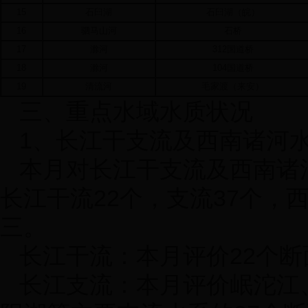
15
石臼湖
石臼湖（皖）
16
驷马山河
石桥
17
滁河
312
国道桥
18
滁河
104
国道桥
19
清流河
毛家渡（来安）
三、重点水域水质状况
1
、长江干支流及西南诸河
本月对长江干支流及西南诸
长江干流
22
个，支流
37
个，
三。
长江干流：本月评价
22
个断
长江支流：本月评价岷沱江