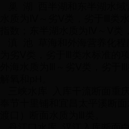
巢
湖
西半湖和东半湖水域
水质为Ⅳ～劣Ⅴ类，劣于Ⅲ类
指数；东半湖水质为Ⅳ～Ⅴ类
滇
池
草海和外海营养化程
为劣Ⅴ类，劣于Ⅲ类水标准的
外海水质为Ⅲ～劣Ⅴ类，劣于
解氧和
pH
。
三峡水库
入库干流断面重
奉节十里铺和宜昌太平溪断面
渡口）断面水质为Ⅲ类。
丹江口水库
汉江入库断面