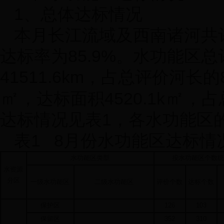
1
、总体达标情况
本月长江流域及西南诸河共
达标率为
85.9%
。水功能区总
41511.6km
，占总评价河长的
㎡
㎡
，达标面积4520.1k
，占
达标情况见表1，各水功能区
表
1 8
月份水功能区达标情
水功能区类型
按水功能区个数统
水资源
分区
一级水功能区
二级水功能区
评价个数
达标个数
保护区
126
103
保留区
352
310