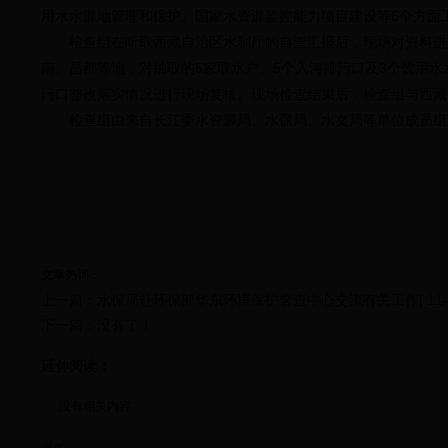
用水水源地管理和保护、国家水资源监控能力项目建设等6个方面
检查组在听取西藏自治区水利厅的自查汇报后，现场对资料进
南、昌都等地，对抽取的5家取水户、5个入河排污口及3个饮用水
污口整改落实情况进行现场复核。现场检查结束后，检查组与西藏
检查组由来自长江委水资源局、水保局、水文局等单位成员组
文章热词：
上一篇：
水保局赴环保部华东环境保护督查中心交流有关工作
[ 11
下一篇：没有了！
延伸阅读：
没有相关内容