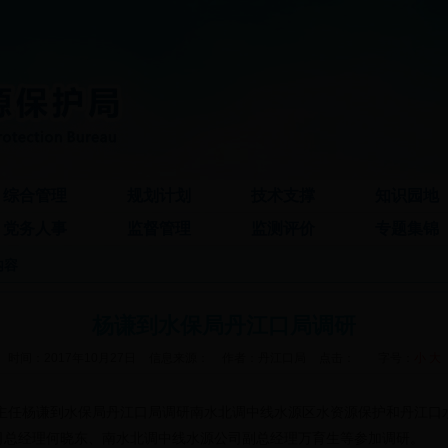
综合管理
规划计划
技术支撑
知识园地
党务人事
监督管理
监测评价
专题集锦
内容
杨谦到水保局丹江口局调研
时间：2017年10月27日
信息来源：
作者：丹江口局
点击：
字号：
小
大
副主任杨谦到水保局丹江口局调研南水北调中线水源区水资源保护和丹江口
司总经理何晓东、南水北调中线水源公司副总经理万育生等参加调研。