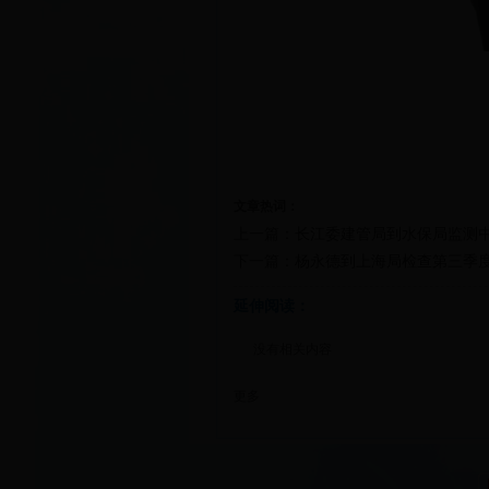
文章热词：
上一篇：
长江委建管局到水保局监测
下一篇：
杨永德到上海局检查第三季
延伸阅读：
没有相关内容
更多