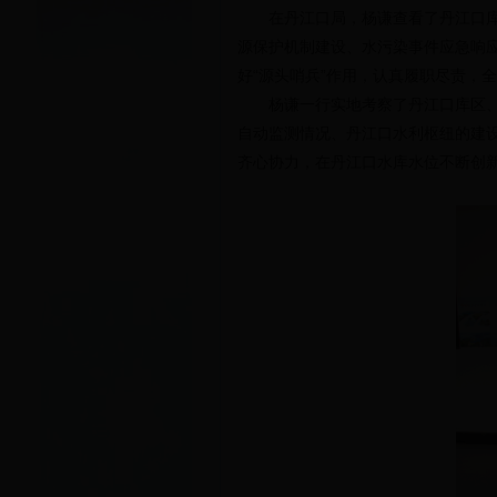
在丹江口局，杨谦查看了丹江口
源保护机制建设、水污染事件应急响
好“源头哨兵”作用，认真履职尽责，
杨谦一行实地考察了丹江口库区
自动监测情况、丹江口水利枢纽的建
齐心协力，在丹江口水库水位不断创